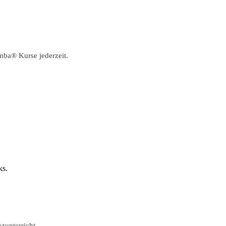
umba® Kurse jederzeit.
ks.
zunterricht.