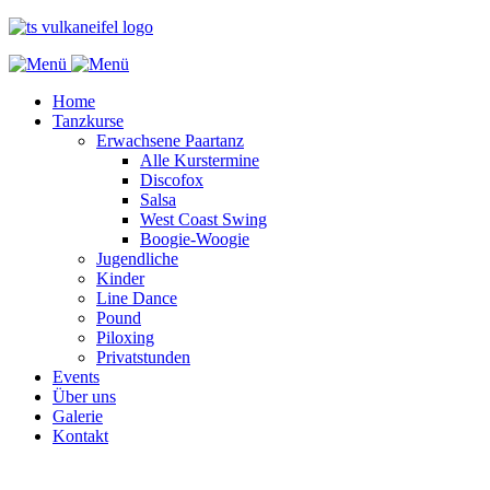
Home
Tanzkurse
Erwachsene Paartanz
Alle Kurstermine
Discofox
Salsa
West Coast Swing
Boogie-Woogie
Jugendliche
Kinder
Line Dance
Pound
Piloxing
Privatstunden
Events
Über uns
Galerie
Kontakt