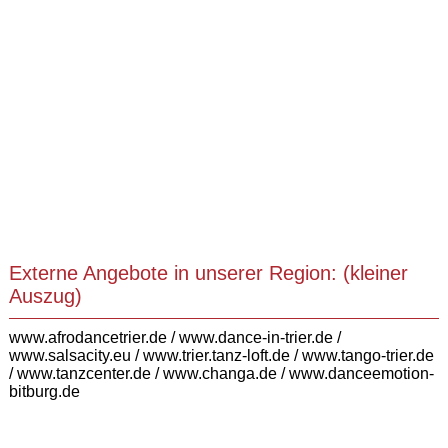
Externe Angebote in unserer Region: (kleiner
Auszug)
www.afrodancetrier.de
/
www.dance-in-trier.de
/
www.salsacity.eu
/
www.trier.tanz-loft.de
/
www.tango-trier.de
/
www.tanzcenter.de
/
www.changa.de
/ www.danceemotion-
bitburg.de