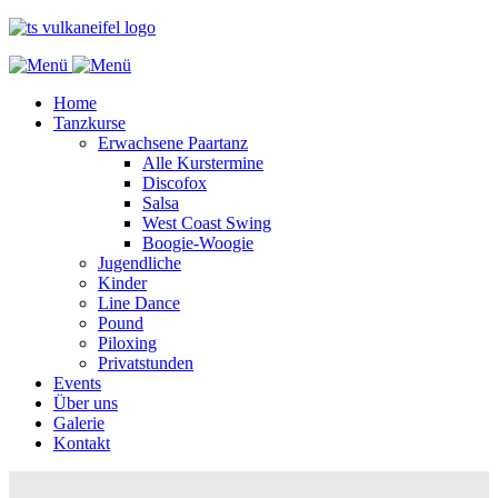
Home
Tanzkurse
Erwachsene Paartanz
Alle Kurstermine
Discofox
Salsa
West Coast Swing
Boogie-Woogie
Jugendliche
Kinder
Line Dance
Pound
Piloxing
Privatstunden
Events
Über uns
Galerie
Kontakt