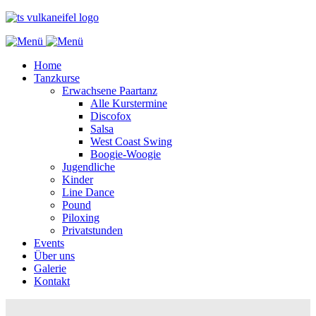
Home
Tanzkurse
Erwachsene Paartanz
Alle Kurstermine
Discofox
Salsa
West Coast Swing
Boogie-Woogie
Jugendliche
Kinder
Line Dance
Pound
Piloxing
Privatstunden
Events
Über uns
Galerie
Kontakt