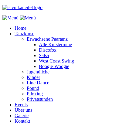
Home
Tanzkurse
Erwachsene Paartanz
Alle Kurstermine
Discofox
Salsa
West Coast Swing
Boogie-Woogie
Jugendliche
Kinder
Line Dance
Pound
Piloxing
Privatstunden
Events
Über uns
Galerie
Kontakt